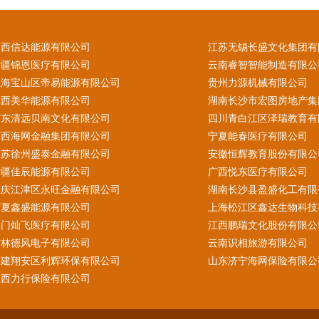
山西信达能源有限公司
江苏无锡长盛文化集团有
新疆锦恩医疗有限公司
云南睿智智能制造有限公
上海宝山区帝易能源有限公司
贵州力源机械有限公司
江西美华能源有限公司
湖南长沙市宏图房地产集
广东清远贝南文化有限公司
四川青白江区泽瑞教育有
广西海网金融集团有限公司
宁夏能春医疗有限公司
江苏徐州盛泰金融有限公司
安徽恒辉教育股份有限公
新疆佳辰能源有限公司
广西悦东医疗有限公司
重庆江津区永旺金融有限公司
湖南长沙县盈盛化工有限
宁夏鑫盛能源有限公司
上海松江区鑫达生物科技
澳门灿飞医疗有限公司
江西鹏瑞文化股份有限公
吉林德风电子有限公司
云南识相旅游有限公司
福建翔安区利辉环保有限公司
山东济宁海网保险有限公
江西力行保险有限公司